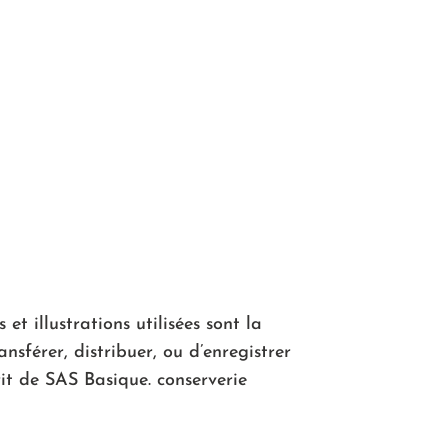
v
e
n
t
e
s
et illustrations utilisées sont la
ansférer, distribuer, ou d’enregistrer
rit de SAS Basique. conserverie