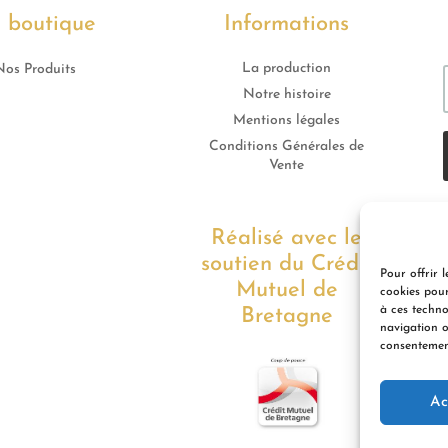
 boutique
Informations
La production
Nos Produits
Notre histoire
Mentions légales
Conditions Générales de
Vente
Réalisé avec le
soutien du Crédit
Pour offrir l
Mutuel de
cookies pour
à ces techno
Bretagne
navigation o
consentement
Ac