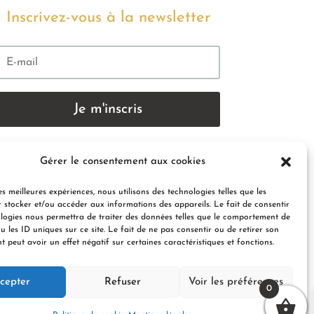
Inscrivez-vous à la newsletter
Je m'inscris
En indiquant votre adresse email ci-dessus, vous
Gérer le consentement aux cookies
consentez à recevoir nos actualités par voie
électronique. Vous pouvez vous désinscrire à tout
es meilleures expériences, nous utilisons des technologies telles que les
moment à travers le lien de désinscription contenu
 stocker et/ou accéder aux informations des appareils. Le fait de consentir
en bas de chaque email.
logies nous permettra de traiter des données telles que le comportement de
u les ID uniques sur ce site. Le fait de ne pas consentir ou de retirer son
 peut avoir un effet négatif sur certaines caractéristiques et fonctions.
cepter
Refuser
Voir les préférences
0