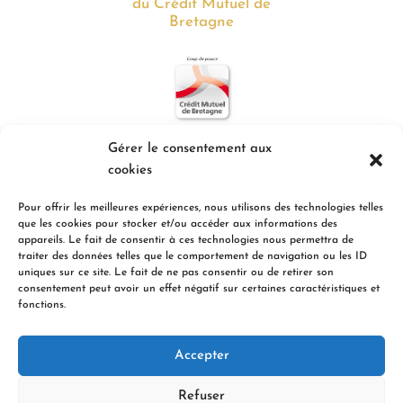
du Crédit Mutuel de
Bretagne
Gérer le consentement aux
Inscrivez-vous à la newsletter
cookies
Pour offrir les meilleures expériences, nous utilisons des technologies telles
que les cookies pour stocker et/ou accéder aux informations des
appareils. Le fait de consentir à ces technologies nous permettra de
traiter des données telles que le comportement de navigation ou les ID
Je m'inscris
uniques sur ce site. Le fait de ne pas consentir ou de retirer son
consentement peut avoir un effet négatif sur certaines caractéristiques et
fonctions.
En indiquant votre adresse email ci-dessus, vous
consentez à recevoir nos actualités par voie électronique.
Accepter
Vous pouvez vous désinscrire à tout moment à travers le
lien de désinscription contenu en bas de chaque email.
Refuser