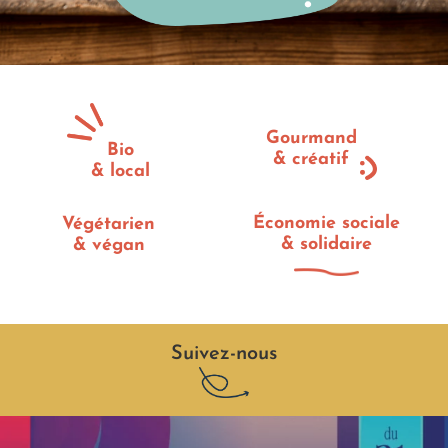
e
n
t
e
Gourmand
Bio
s
& créatif
& local
Économie sociale
Végétarien
& solidaire
& végan
Suivez-nous